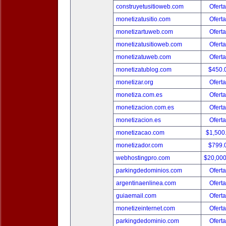
construyetusitioweb.com
Oferta
monetizatusitio.com
Oferta
monetizartuweb.com
Oferta
monetizatusitioweb.com
Oferta
monetizatuweb.com
Oferta
monetizatublog.com
$450.
monetizar.org
Oferta
monetiza.com.es
Oferta
monetizacion.com.es
Oferta
monetizacion.es
Oferta
monetizacao.com
$1,500
monetizador.com
$799.
webhostingpro.com
$20,00
parkingdedominios.com
Oferta
argentinaenlinea.com
Oferta
guiaemail.com
Oferta
monetizeinternet.com
Oferta
parkingdedominio.com
Oferta