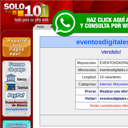
eventosdigital
Vendido!
Mayusculas:
EVENTOSDIGITA
Minusculas:
eventosdigitales.
Longitud:
16 caracteres
Categorias:
Internet
,
Miscelane
Precio:
Realizar una ofer
Visitar!
eventosdigitales
Serán consideradas ofer