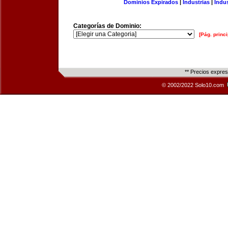
Dominios Expirados
|
Industrias
|
Indu
Categorías de Dominio:
[Pág. princi
** Precios expre
© 2002/2022 Solo10.com