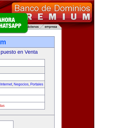
om
 puesto en Venta
,
Internet
,
Negocios
,
Portales
tas