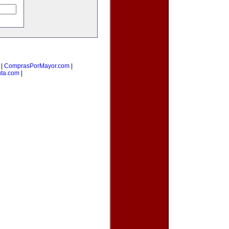
|
ComprasPorMayor.com
|
nta.com
|