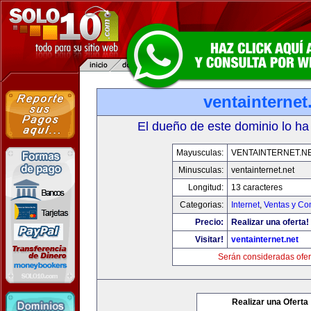
ventainternet
El dueño de este dominio lo ha
Mayusculas:
VENTAINTERNET.N
Minusculas:
ventainternet.net
Longitud:
13 caracteres
Categorias:
Internet
,
Ventas y Co
Precio:
Realizar una oferta!
Visitar!
ventainternet.net
Serán consideradas ofer
Realizar una Oferta