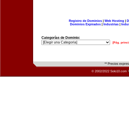
Registro de Dominios
|
Web Hosting
|
D
Dominios Expirados
|
Industrias
|
Indu
Categorías de Dominio:
[Pág. princi
** Precios expre
© 2002/2022 Solo10.com