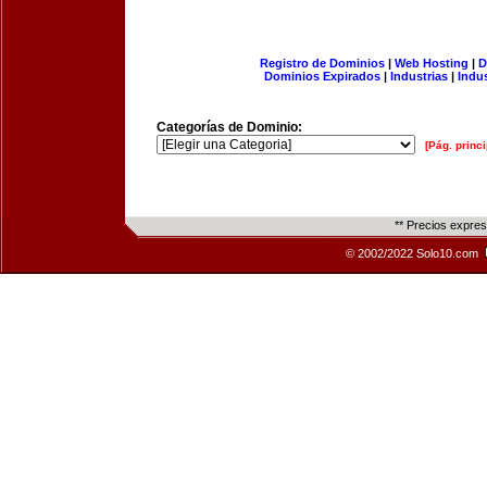
Registro de Dominios
|
Web Hosting
|
D
Dominios Expirados
|
Industrias
|
Indu
Categorías de Dominio:
[Pág. princi
** Precios expre
© 2002/2022 Solo10.com