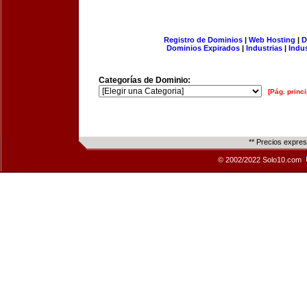
Registro de Dominios
|
Web Hosting
|
D
Dominios Expirados
|
Industrias
|
Indu
Categorías de Dominio:
[Pág. princi
** Precios expre
© 2002/2022 Solo10.com