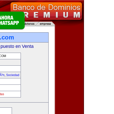
s.com
 puesto en Venta
.COM
iÃ³n
,
Sociedad
tas