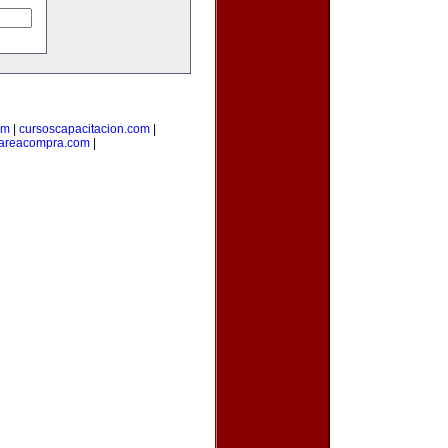
om
|
cursoscapacitacion.com
|
areacompra.com
|