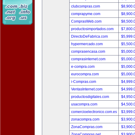
clubcompras.com
$8,900.
comprapyme.com
$8,900.
ComprasWeb.com
$8,500.
productosimportados.com
$7,800.
DirectoDeFabrica.com
$5,999.
hypermercado.com
$5,500.
comprasencasa.com
$5,000.
comprasinternet.com
$5,000.
e-compra.com
$5,000.
eurocompra.com
$5,000.
i-Compras.com
$4,999.
VentasInternet.com
$4,999.
productosdigitales.com
$4,950.
usacompra.com
$4,500.
comercioelectronico.com.es
$3,999.
zonacompra.com
$3,900.
ZonaCompras.com
$3,900.
ZonaCompras.net
$3,900.