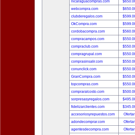
nicaraguacompras.com
$650.
webcompra.com
$650.
clubderegalos.com
$599.
OkCompra.com
$599.
cordobacompra.com
$560.
compracampos.com
$550.
compraclub.com
$550.
compragrupal.com
$550.
comprasinsalir.com
$550.
conunclick.com
$550.
GranCompra.com
$550.
topcompras.com
$550.
compraralcosto.com
$500.
sorpresasyregalos.com
$495.
fidelizarclientes.com
$345.
accesoriosyrepuestos.com
Ofertar
adondecomprar.com
Ofertar
agentesdecompra.com
Ofertar