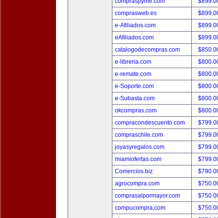
compraspyme.com
$899.
comprasweb.es
$899.
e-Afiliados.com
$899.
eAfiliados.com
$899.
catalogodecompras.com
$850.
e-libreria.com
$800.
e-remate.com
$800.
e-Soporte.com
$800.
e-Subasta.com
$800.
okcompras.com
$800.
compracondescuento.com
$799.
compraschile.com
$799.
joyasyregalos.com
$799.
miamiofertas.com
$799.
Comercios.biz
$790.
agrocompra.com
$750.
comprasalpormayor.com
$750.
compucompra.com
$750.