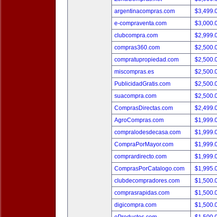
argentinacompras.com
$3,499.
e-compraventa.com
$3,000.
clubcompra.com
$2,999.
compras360.com
$2,500.
compratupropiedad.com
$2,500.
miscompras.es
$2,500.
PublicidadGratis.com
$2,500.
suacompra.com
$2,500.
ComprasDirectas.com
$2,499.
AgroCompras.com
$1,999.
compralodesdecasa.com
$1,999.
CompraPorMayor.com
$1,999.
comprardirecto.com
$1,999.
ComprasPorCatalogo.com
$1,995.
clubdecompradores.com
$1,500.
comprasrapidas.com
$1,500.
digicompra.com
$1,500.