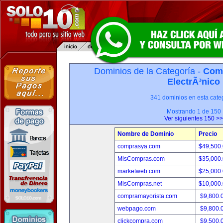
Dominios de la Categoría -
Com
ElectrÃ³nico
341 dominios en esta categ
Mostrando 1 de 150
Ver siguientes 150 >>
Nombre de Dominio
Precio
comprasya.com
$49,500
MisCompras.com
$35,000
marketweb.com
$25,000
MisCompras.net
$10,000
compramayorista.com
$9,800.
webpago.com
$9,800.
clickcompra.com
$9,500.