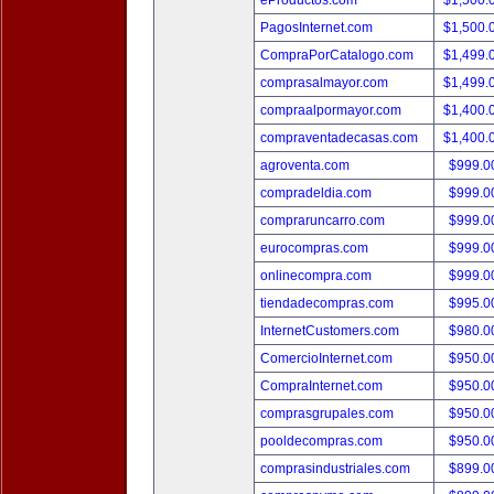
eProductos.com
$1,500.
PagosInternet.com
$1,500.
CompraPorCatalogo.com
$1,499.
comprasalmayor.com
$1,499.
compraalpormayor.com
$1,400.
compraventadecasas.com
$1,400.
agroventa.com
$999.
compradeldia.com
$999.
compraruncarro.com
$999.
eurocompras.com
$999.
onlinecompra.com
$999.
tiendadecompras.com
$995.
InternetCustomers.com
$980.
ComercioInternet.com
$950.
CompraInternet.com
$950.
comprasgrupales.com
$950.
pooldecompras.com
$950.
comprasindustriales.com
$899.